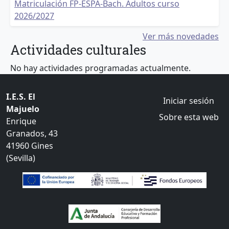
Matriculación FP-ESPA-Bach. Adultos curso
2026/2027
Ver más novedades
Actividades culturales
No hay actividades programadas actualmente.
Menú de cuent
I.E.S. El
Iniciar sesión
Majuelo
Sobre esta web
Enrique
Granados, 43
41960 Gines
(Sevilla)